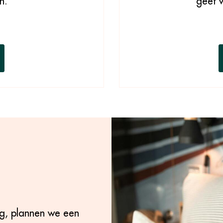
n.
geef 
ng, plannen we een