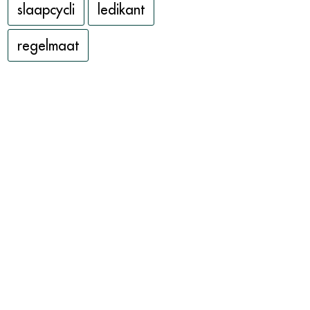
slaapcycli
ledikant
regelmaat